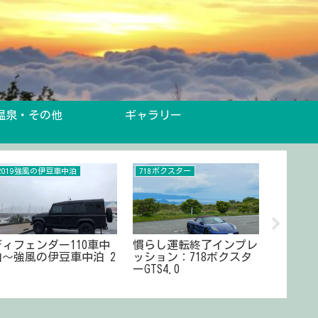
温泉・その他
ギャラリー
2019強風の伊豆車中泊
718ボクスター
ディフェ
ディフェンダー110車中
慣らし運転終了インプレ
ディフェ
泊～強風の伊豆車中泊 2
ッション：718ボクスタ
中泊仕
ーGTS4.0