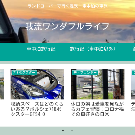
ランドローバーで行く温泉・車中泊の車旅
我流ワンダフルライフ
車中泊旅行記
旅行記（車中泊以外）
718ボクスター
ディフェンダー
収納スペースはどのくら
休日の朝は愛車を見なが
いある？ポルシェ718ボ
らカフェ習慣：コロナ禍
クスターGTS4.0
での車好きの日常