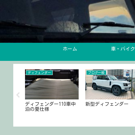
ホーム
車・バイク
ディフェンダー
ブログ一般
クスター
ディフェンダー110車中
新型ディフェンダー
開始され
泊の夏仕様