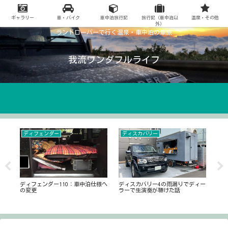
ギャラリー
車・バイク
車中泊旅行記
旅行記（車中泊以
温泉・その他
外）
ランドローバーで行く温泉・車中泊の車旅
我流ワンダフルライフ
ディフェンダー
ディスカバリー
20
ンク
ディフェンダー110：車中泊仕様へ
ディスカバリー4の雨漏りでディー
20
の変更
ラーで生演奏が聴けた話
車