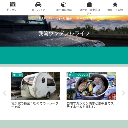
ギャラリー
車・バイク
車中泊旅行記
旅行記（車中泊以
温泉・その他
外）
ランドローバーで行く温泉・車中泊の車旅
我流ワンダフルライフ
車一般
ガレージハウス
2
タ
我が家の検証：初めてのトレーラ
自宅でカンカン焼きと車中泊でス
20
ー比較
テイホームを楽しむ
の