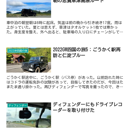
朝の志賀草津高原ルート
車中泊の朝翌朝は6時に起床。気温は前の晩から引き続き17度。雨は
上がっていた。夏とは思えず、草津はタオルケット1枚では寒かっ
た。身支度を整え、外へ出ると、駐車場の入り口にチェーンがしてあ
って車の出入りができないようになっていた。外そうと思え...
2022GW四国の旅5：ごうかく駅再
2022GW四国の旅
訪と仁淀ブルー
ごうかく駅途中に、ごうかく駅（バス停）があった。以前訪れた時に
はコドラの運転免許の試験があって、目指してきたのだが、今回はた
またま通り掛かった。再びディフェンダーで写真を撮ったので、きっ
と諸々合格するに違いない。川沿いの休憩所この辺りから強...
ディフェンダーにもドライブレコ
ディフェンダー
ーダーを取り付けた