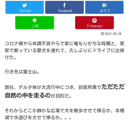
Twitter
Facebook
はてブ
LINE
Pinterest
2021.08.24
コロナ禍やら体調不良やらで家に篭もりがちな母親と、実
家で飼っている愛犬を連れて、久しぶりにドライブに出掛
けた。
行き先は富士山。
ただただ
現在、デルタ株が大流行中につき、自家用車で
自然の中を走るの
が目的だ。
それからどこか静かな広場で犬を散歩させて帰るか、本栖
湖で水遊びをさせて帰るか。。。