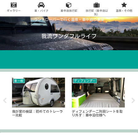
ギャラリー
車・バイク
車中泊旅行記
旅行記（車中泊以
温泉・その他
外）
ランドローバーで行く温泉・車中泊の車旅
我流ワンダフルライフ
車一般
ディフェンダー
ガ
我が家の検証：初めてのトレーラ
ディフェンダー二列目シートを取
よ
ー比較
り外す：車中泊仕様へ
物