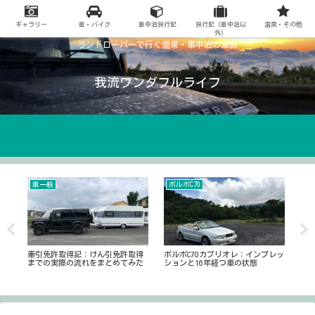
ギャラリー
車・バイク
車中泊旅行記
旅行記（車中泊以
温泉・その他
外）
ランドローバーで行く温泉・車中泊の車旅
我流ワンダフルライフ
車一般
ボルボC70
ブ
牽引免許取得記：けん引免許取得
ボルボC70カブリオレ：インプレッ
ス
までの実際の流れをまとめてみた
ションと16年経つ車の状態
をレ