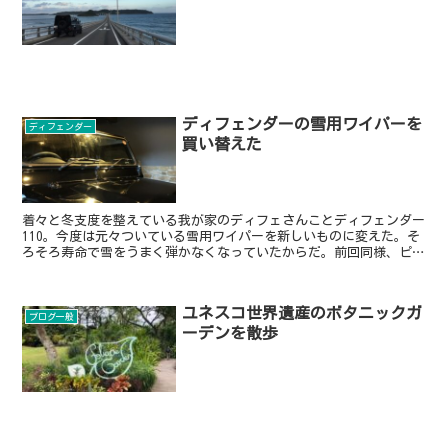
ディフェンダーの雪用ワイパーを
ディフェンダー
買い替えた
着々と冬支度を整えている我が家のディフェさんことディフェンダー
110。今度は元々ついている雪用ワイパーを新しいものに変えた。そ
ろそろ寿命で雪をうまく弾かなくなっていたからだ。前回同様、ピア
の雪用U字フックの340mm。近所のカー用品を4軒回...
ユネスコ世界遺産のボタニックガ
ブログ一般
ーデンを散歩