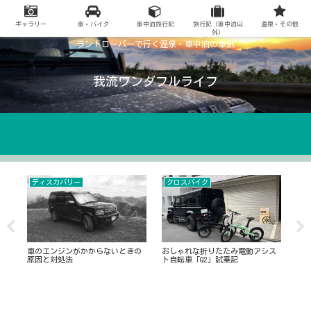
ギャラリー
車・バイク
車中泊旅行記
旅行記（車中泊以
温泉・その他
外）
ランドローバーで行く温泉・車中泊の車旅
我流ワンダフルライフ
ディスカバリー
クロスバイク
ブ
〜生
車のエンジンがかからないときの
おしゃれな折りたたみ電動アシス
シ
原因と対処法
ト自転車「Q2」試乗記
きた話