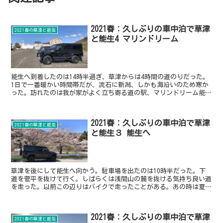
2021春：久しぶりの車中泊で草津
2021春の草津と能生
と能生4 マリンドリーム
能生へ到着したのは14時半過ぎ、草津からは4時間の道のりだった。
1日で一番暖かい時間帯だが、流石に新潟、しかも海沿いのため寒か
った。訪れたのは我が家がよく立ち寄る道の駅、マリンドリーム能
生。いつものかにや横丁。いつもの魚屋の光景。少し店のレ...
2021春：久しぶりの車中泊で草津
2021春の草津と能生
と能生３ 能生へ
草津を後にして能生へ向かう。駐車場を出たのは10時半だった。下
道を菅平を抜けて行く。しばらくは浅間山の麓を抜ける気持ち良い道
を走った。以前この辺りはバイクで走ったことがある。あの時は夏で
暑かったが、今回は冬の気候だ。この日の浅間山は、真っ青...
2021春：久しぶりの車中泊で草津
2021春の草津と能生