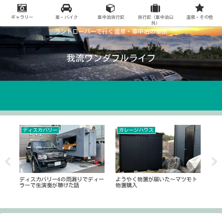
ギャラリー
車・バイク
車中泊旅行記
旅行記（車中泊以
温泉・その他
外）
ランドローバーで行く温泉・車中泊の車旅
我流ワンダフルライフ
ディスカバリー
ガレージハウス
7
〜い
ディスカバリー4の雨漏りでディー
ようやく物置が届いた～マツモト
富士
ラーで生演奏が聴けた話
物置購入
ラ