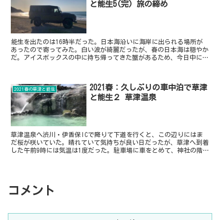
と能生5(完) 旅の締め
能生を出たのは16時半だった。日本海沿いに海岸に出られる場所が
あったので寄ってみた。白い波が綺麗だったが、春の日本海は穏やか
だ。アイスボックスの中に持ち帰ってきた蟹があるため、今日中に東
京の自宅へ帰り着きたいのだが、久しぶりの念願の旅だし、...
2021春：久しぶりの車中泊で草津
2021春の草津と能生
と能生２ 草津温泉
草津温泉へ渋川・伊香保ICで降りて下道を行くと、この辺りにはま
だ桜が咲いていた。晴れていて気持ちが良い日だったが、草津へ到着
した午前9時には気温は1度だった。駐車場に車をとめて、神社の階
段を降りて湯畑へ。ついに、、、シンガポールからはいつも...
コメント