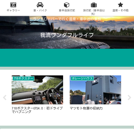
ギャラリー
車・バイク
車中泊旅行記
旅行記（車中泊以
温泉・その他
外）
ランドローバーで行く温泉・車中泊の車旅
我流ワンダフルライフ
718ボクスター
ガレージハウス
ブ
ェ
718ボクスターGTS4.0：初ドライブ
マツモト物置の収納力
全
でハプニング
トッ