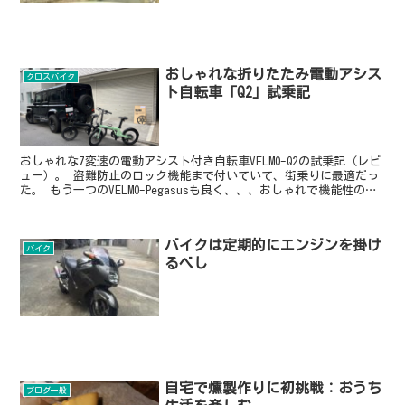
おしゃれな折りたたみ電動アシス
クロスバイク
ト自転車「Q2」試乗記
おしゃれな7変速の電動アシスト付き自転車VELMO-Q2の試乗記（レビ
ュー）。 盗難防止のロック機能まで付いていて、街乗りに最適だっ
た。 もう一つのVELMO-Pegasusも良く、、、おしゃれで機能性の高
い電動アシスト自転車を探している場合には、どちらもおすすめ。
バイクは定期的にエンジンを掛け
バイク
るべし
自宅で燻製作りに初挑戦：おうち
ブログ一般